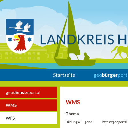
Startseite
geo
bürger
port
geo
dienste
portal
WMS
WMS
Thema
WFS
Bildung & Jugend
https://geoport