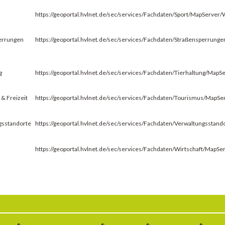
https://geoportal.hvlnet.de/sec/services/Fachdaten/Sport/MapServe
errungen
https://geoportal.hvlnet.de/sec/services/Fachdaten/Straßensperru
g
https://geoportal.hvlnet.de/sec/services/Fachdaten/Tierhaltung/Ma
& Freizeit
https://geoportal.hvlnet.de/sec/services/Fachdaten/Tourismus/Map
gsstandorte
https://geoportal.hvlnet.de/sec/services/Fachdaten/Verwaltungssta
https://geoportal.hvlnet.de/sec/services/Fachdaten/Wirtschaft/Map