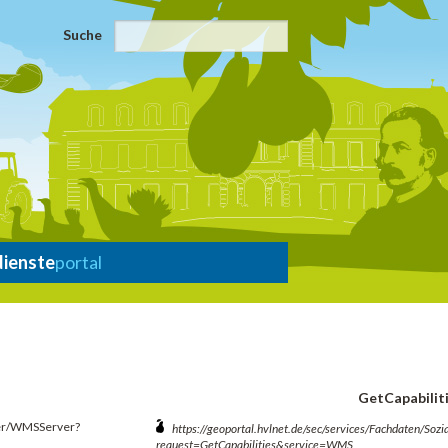
Suche
dienste
portal
GetCapabilit
ver/WMSServer?
https://geoportal.hvlnet.de/sec/services/Fachdaten/S
request=GetCapabilities&service=WMS