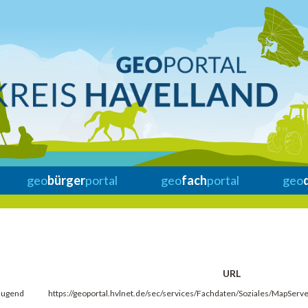
geo
bürger
portal
geo
fach
portal
geo
URL
 Jugend
https://geoportal.hvlnet.de/sec/services/Fachdaten/Soziales/MapSer