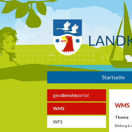
Startseite
geo
dienste
portal
WMS
WMS
Thema
WFS
Bildung &