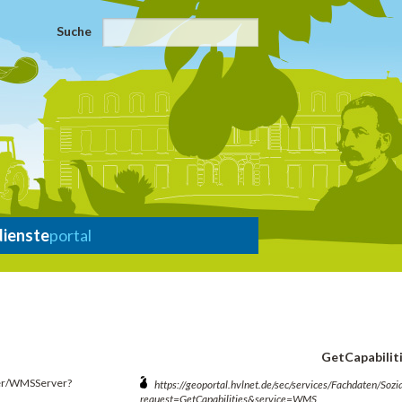
Suche
dienste
portal
GetCapabilit
ver/WMSServer?
https://geoportal.hvlnet.de/sec/services/Fachdaten/S
request=GetCapabilities&service=WMS