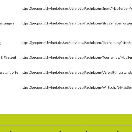
https://geoportal.hvlnet.de/sec/services/Fachdaten/Sport/MapServe
errungen
https://geoportal.hvlnet.de/sec/services/Fachdaten/Straßensperru
g
https://geoportal.hvlnet.de/sec/services/Fachdaten/Tierhaltung/Ma
& Freizeit
https://geoportal.hvlnet.de/sec/services/Fachdaten/Tourismus/Map
gsstandorte
https://geoportal.hvlnet.de/sec/services/Fachdaten/Verwaltungssta
https://geoportal.hvlnet.de/sec/services/Fachdaten/Wirtschaft/Map