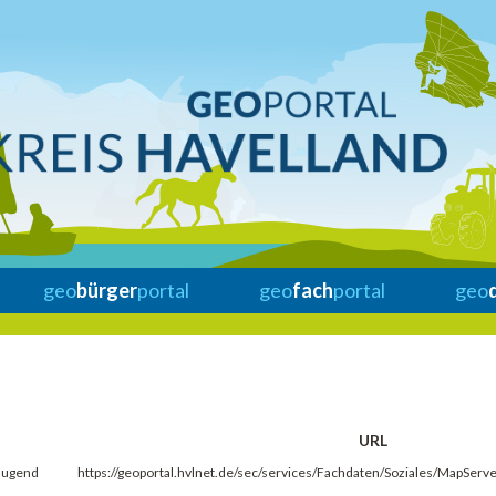
geo
bürger
portal
geo
fach
portal
geo
URL
 Jugend
https://geoportal.hvlnet.de/sec/services/Fachdaten/Soziales/MapSer