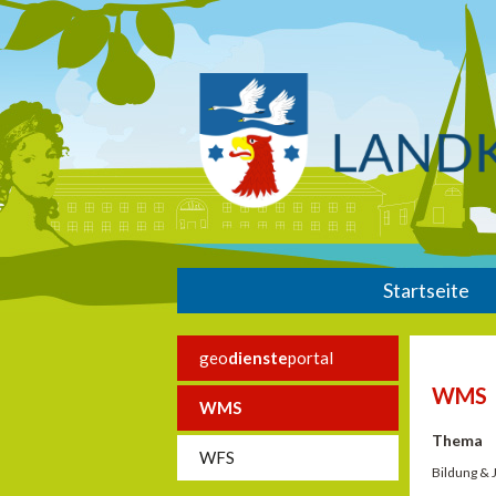
Startseite
geo
dienste
portal
WMS
WMS
Thema
WFS
Bildung &