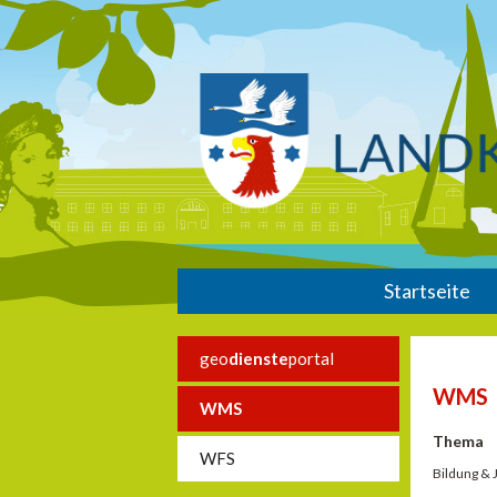
Startseite
geo
dienste
portal
WMS
WMS
Thema
WFS
Bildung &