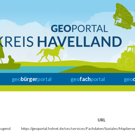
geo
bürger
portal
geo
fach
portal
geo
URL
 Jugend
https://geoportal.hvlnet.de/sec/services/Fachdaten/Soziales/MapSer