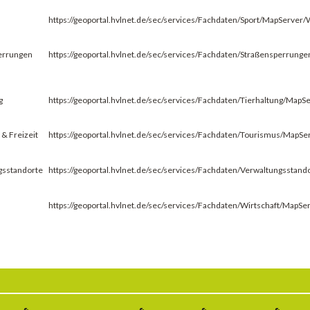
https://geoportal.hvlnet.de/sec/services/Fachdaten/Sport/MapServe
errungen
https://geoportal.hvlnet.de/sec/services/Fachdaten/Straßensperru
g
https://geoportal.hvlnet.de/sec/services/Fachdaten/Tierhaltung/Ma
& Freizeit
https://geoportal.hvlnet.de/sec/services/Fachdaten/Tourismus/Map
gsstandorte
https://geoportal.hvlnet.de/sec/services/Fachdaten/Verwaltungssta
https://geoportal.hvlnet.de/sec/services/Fachdaten/Wirtschaft/Map