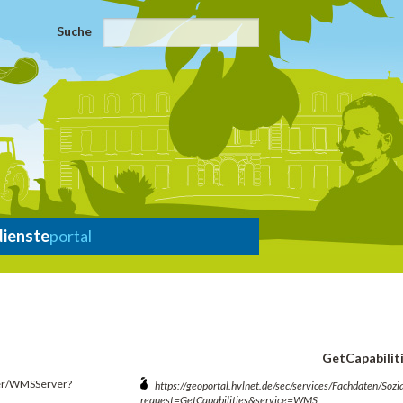
Suche
dienste
portal
GetCapabilit
ver/WMSServer?
https://geoportal.hvlnet.de/sec/services/Fachdaten/S
request=GetCapabilities&service=WMS