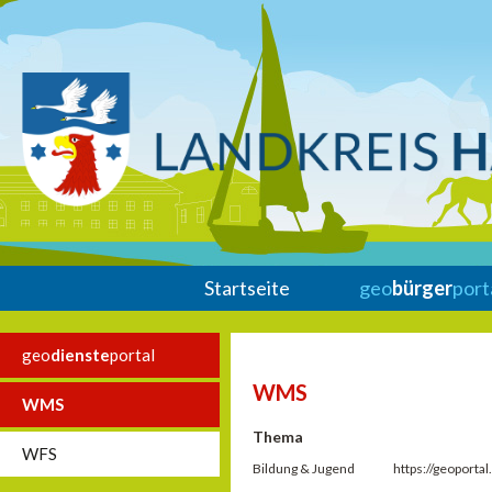
Startseite
geo
bürger
port
geo
dienste
portal
WMS
WMS
Thema
WFS
Bildung & Jugend
https://geoport