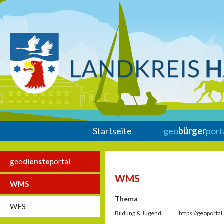
Startseite
geo
bürger
port
geo
dienste
portal
WMS
WMS
Thema
WFS
Bildung & Jugend
https://geoport