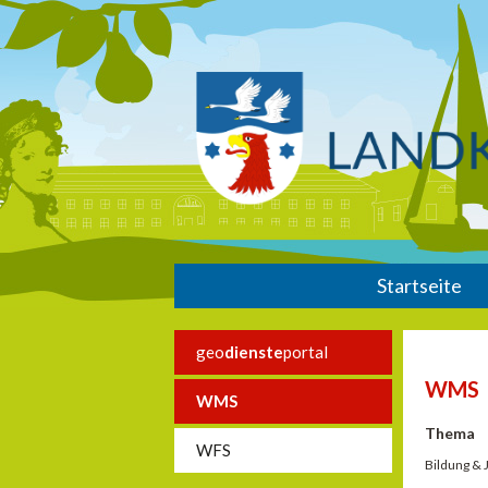
Startseite
geo
dienste
portal
WMS
WMS
Thema
WFS
Bildung &