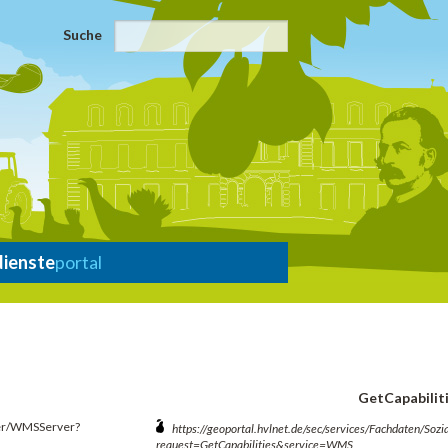
Suche
dienste
portal
GetCapabilit
ver/WMSServer?
https://geoportal.hvlnet.de/sec/services/Fachdaten/S
request=GetCapabilities&service=WMS