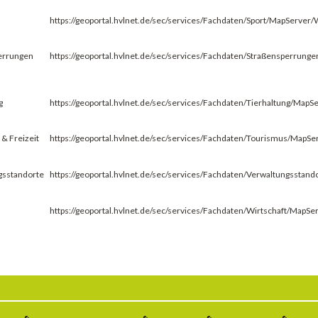
https://geoportal.hvlnet.de/sec/services/Fachdaten/Sport/MapServe
errungen
https://geoportal.hvlnet.de/sec/services/Fachdaten/Straßensperru
g
https://geoportal.hvlnet.de/sec/services/Fachdaten/Tierhaltung/Ma
& Freizeit
https://geoportal.hvlnet.de/sec/services/Fachdaten/Tourismus/Map
gsstandorte
https://geoportal.hvlnet.de/sec/services/Fachdaten/Verwaltungssta
https://geoportal.hvlnet.de/sec/services/Fachdaten/Wirtschaft/Map