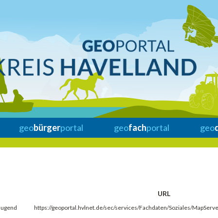
geo
bürger
portal
geo
fach
portal
geo
URL
 Jugend
https://geoportal.hvlnet.de/sec/services/Fachdaten/Soziales/MapSer