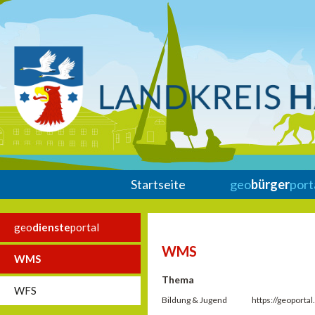
Startseite
geo
bürger
port
geo
dienste
portal
WMS
WMS
Thema
WFS
Bildung & Jugend
https://geoport