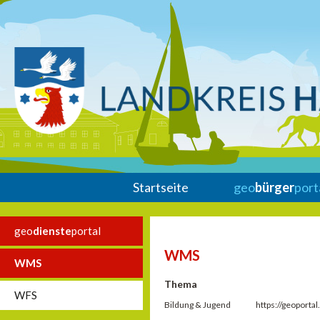
Startseite
geo
bürger
port
geo
dienste
portal
WMS
WMS
Thema
WFS
Bildung & Jugend
https://geoport