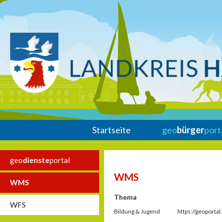
Startseite
geo
bürger
port
geo
dienste
portal
WMS
WMS
Thema
WFS
Bildung & Jugend
https://geoport