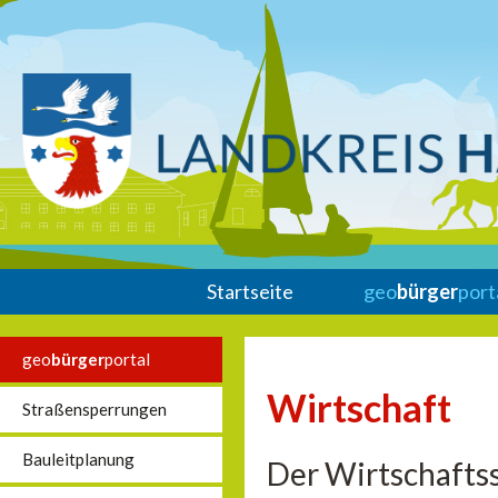
Startseite
geo
bürger
port
geo
bürger
portal
Wirtschaft
Straßensperrungen
Bauleitplanung
Der Wirtschaftss