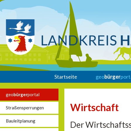
Startseite
geo
bürger
port
geo
bürger
portal
Wirtschaft
Straßensperrungen
Bauleitplanung
Der Wirtschaftss