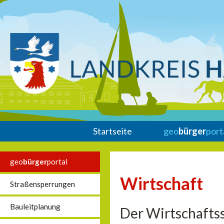
Startseite
geo
bürger
port
geo
bürger
portal
Wirtschaft
Straßensperrungen
Bauleitplanung
Der Wirtschaftss