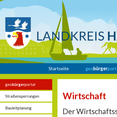
Startseite
geo
bürger
port
geo
bürger
portal
Wirtschaft
Straßensperrungen
Bauleitplanung
Der Wirtschaftss