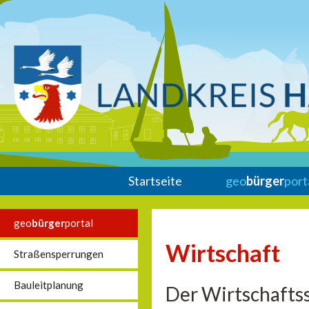
Startseite
geo
bürger
port
geo
bürger
portal
Wirtschaft
Straßensperrungen
Bauleitplanung
Der Wirtschaftss