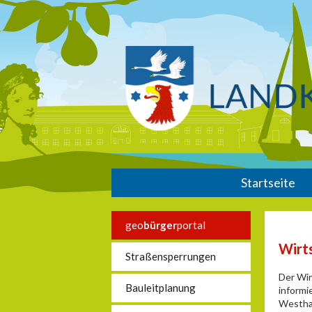
Startseite
geo
bürger
portal
Wirt
Straßensperrungen
Der Wir
Bauleitplanung
informi
Westhav