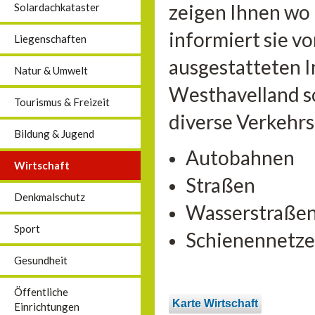
zeigen Ihnen wo
Solardachkataster
informiert sie vo
Liegenschaften
ausgestatteten 
Natur & Umwelt
Westhavelland so
Tourismus & Freizeit
diverse Verkehr
Bildung & Jugend
Autobahnen
Wirtschaft
Straßen
Denkmalschutz
Wasserstraße
Sport
Schienennetze
Gesundheit
Öffentliche
Karte Wirtschaft
Einrichtungen