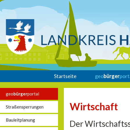
Startseite
geo
bürger
port
geo
bürger
portal
Wirtschaft
Straßensperrungen
Bauleitplanung
Der Wirtschaftss