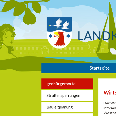
Startseite
geo
bürger
portal
Wirt
Straßensperrungen
Der Wir
Bauleitplanung
informi
Westhav