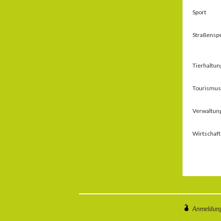
Sport
Straßensp
Tierhaltun
Tourismus 
Verwaltu
Wirtschaft
Anmeldun