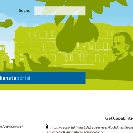
Suche
dienste
portal
GetCapabiliti
ver/WFSServer?
https://geoportal.hvlnet.de/sec/services/Fachdaten/So
request=GetCapabilities&service=WFS