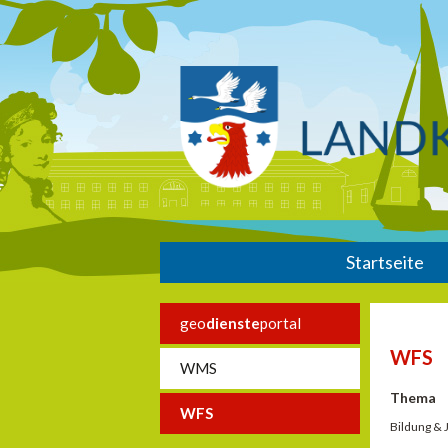
Startseite
geo
dienste
portal
WFS
WMS
Thema
WFS
Bildung &