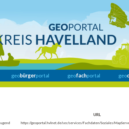
geo
bürger
portal
geo
fach
portal
geo
URL
 Jugend
https://geoportal.hvlnet.de/sec/services/Fachdaten/Soziales/MapSer