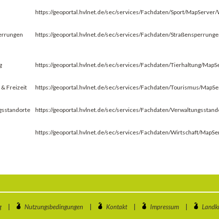
https://geoportal.hvlnet.de/sec/services/Fachdaten/Sport/MapServer
errungen
https://geoportal.hvlnet.de/sec/services/Fachdaten/Straßensperru
g
https://geoportal.hvlnet.de/sec/services/Fachdaten/Tierhaltung/Map
& Freizeit
https://geoportal.hvlnet.de/sec/services/Fachdaten/Tourismus/MapS
ngsstandorte
https://geoportal.hvlnet.de/sec/services/Fachdaten/Verwaltungssta
https://geoportal.hvlnet.de/sec/services/Fachdaten/Wirtschaft/MapS
g
|
Nutzungsbedingungen
|
Kontakt
|
Impressum
|
Landkr