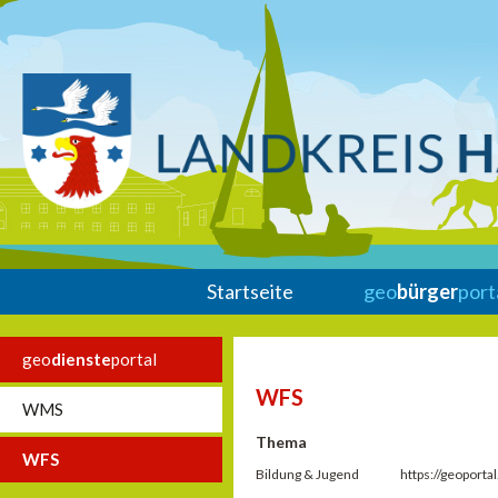
Startseite
geo
bürger
port
geo
dienste
portal
WFS
WMS
Thema
WFS
Bildung & Jugend
https://geoport