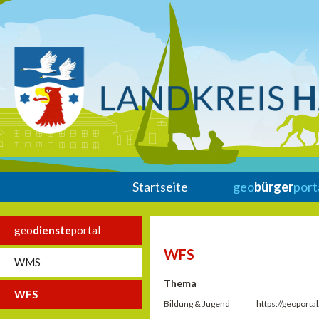
Startseite
geo
bürger
port
geo
dienste
portal
WFS
WMS
Thema
WFS
Bildung & Jugend
https://geoport