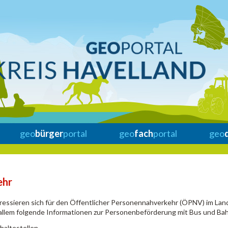
geo
bürger
portal
geo
fach
portal
geo
ehr
eressieren sich für den Öffentlicher Personennahverkehr (ÖPNV) im Lan
 allem folgende Informationen zur Personenbeförderung mit Bus und Ba
haltestellen