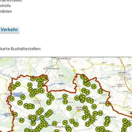
nhöfe
nlinien
 Verkehr
lkarte Bushaltestellen: