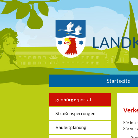
Startseite
geo
bürger
portal
Verk
Straßensperrungen
Sie int
Bauleitplanung
Sie vor
Bus