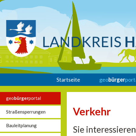
Startseite
geo
bürger
port
geo
bürger
portal
Verkehr
Straßensperrungen
Bauleitplanung
Sie interessieren