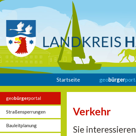
Startseite
geo
bürger
port
geo
bürger
portal
Verkehr
Straßensperrungen
Bauleitplanung
Sie interessieren