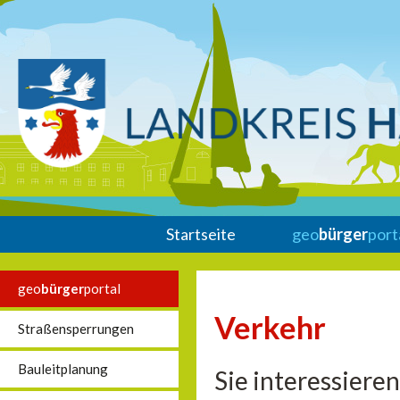
Startseite
geo
bürger
port
geo
bürger
portal
Verkehr
Straßensperrungen
Bauleitplanung
Sie interessieren