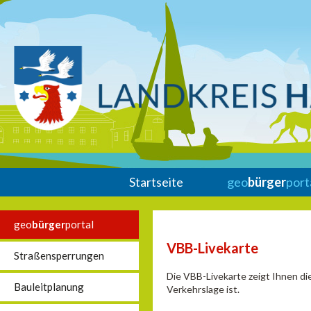
Startseite
geo
bürger
port
geo
bürger
portal
VBB-Livekarte
Straßensperrungen
Die VBB-Livekarte zeigt Ihnen di
Bauleitplanung
Verkehrslage ist.