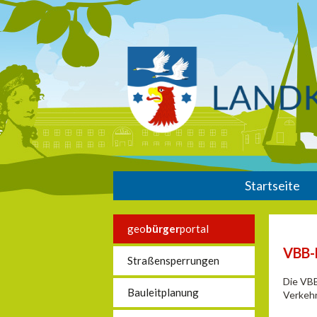
Startseite
geo
bürger
portal
VBB-
Straßensperrungen
Die VBB
Bauleitplanung
Verkehr