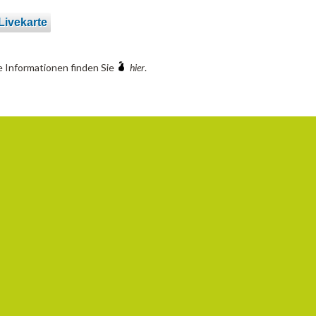
ivekarte
 Informationen finden Sie
hier
.