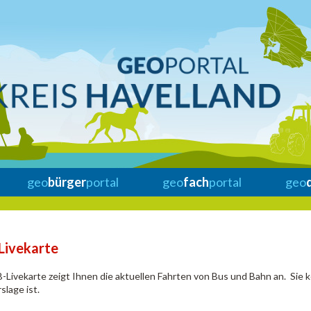
geo
bürger
portal
geo
fach
portal
geo
Livekarte
-Livekarte zeigt Ihnen die aktuellen Fahrten von Bus und Bahn an. Sie k
slage ist.