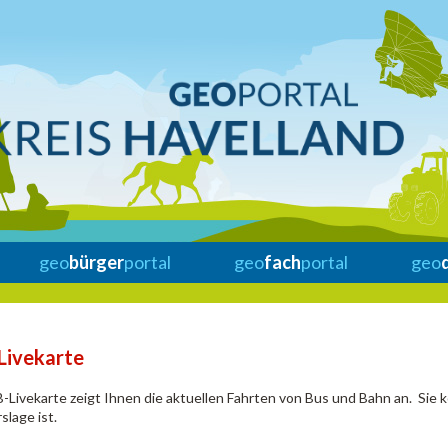
geo
bürger
portal
geo
fach
portal
geo
Livekarte
-Livekarte zeigt Ihnen die aktuellen Fahrten von Bus und Bahn an. Sie k
slage ist.