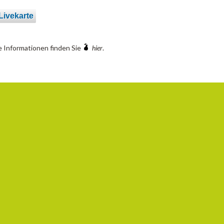
ivekarte
 Informationen finden Sie
hier
.