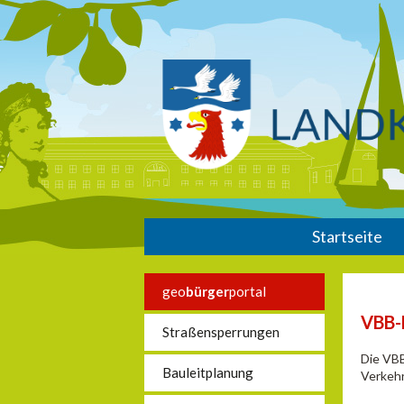
Startseite
geo
bürger
portal
VBB-
Straßensperrungen
Die VBB
Bauleitplanung
Verkehr