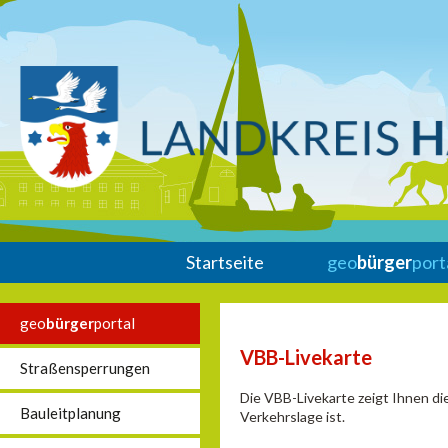
Startseite
geo
bürger
port
geo
bürger
portal
VBB-Livekarte
Straßensperrungen
Die VBB-Livekarte zeigt Ihnen di
Bauleitplanung
Verkehrslage ist.