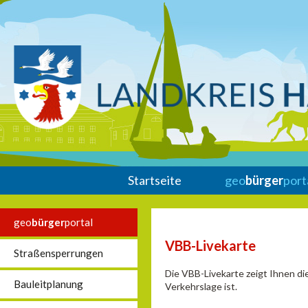
Startseite
geo
bürger
port
geo
bürger
portal
VBB-Livekarte
Straßensperrungen
Die VBB-Livekarte zeigt Ihnen di
Bauleitplanung
Verkehrslage ist.