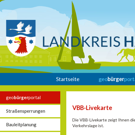
Startseite
geo
bürger
port
geo
bürger
portal
VBB-Livekarte
Straßensperrungen
Die VBB-Livekarte zeigt Ihnen di
Bauleitplanung
Verkehrslage ist.