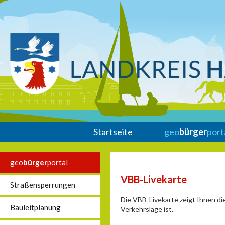
Startseite
geo
bürger
port
geo
bürger
portal
VBB-Livekarte
Straßensperrungen
Die VBB-Livekarte zeigt Ihnen di
Bauleitplanung
Verkehrslage ist.