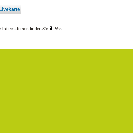
ivekarte
 Informationen finden Sie
hier
.