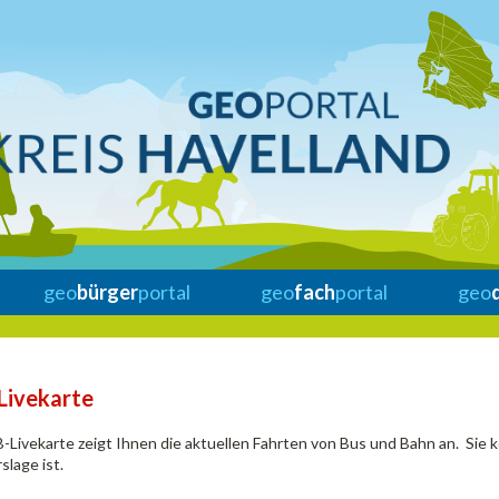
geo
bürger
portal
geo
fach
portal
geo
Livekarte
-Livekarte zeigt Ihnen die aktuellen Fahrten von Bus und Bahn an. Sie k
slage ist.