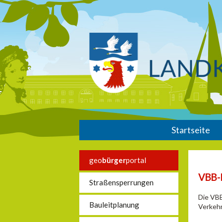
Startseite
geo
bürger
portal
VBB-
Straßensperrungen
Die VBB
Bauleitplanung
Verkehr