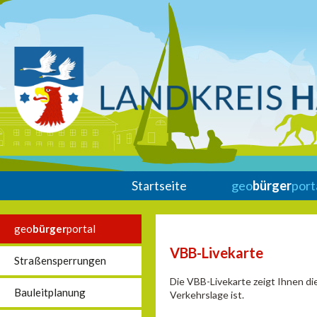
Startseite
geo
bürger
port
geo
bürger
portal
VBB-Livekarte
Straßensperrungen
Die VBB-Livekarte zeigt Ihnen di
Bauleitplanung
Verkehrslage ist.