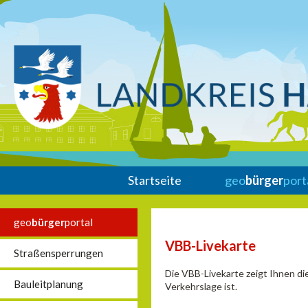
Startseite
geo
bürger
port
geo
bürger
portal
VBB-Livekarte
Straßensperrungen
Die VBB-Livekarte zeigt Ihnen di
Bauleitplanung
Verkehrslage ist.