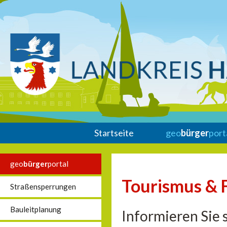
Startseite
geo
bürger
port
geo
bürger
portal
Tourismus & F
Straßensperrungen
Bauleitplanung
Informieren Sie s