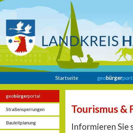
Startseite
geo
bürger
port
geo
bürger
portal
Tourismus & F
Straßensperrungen
Bauleitplanung
Informieren Sie s