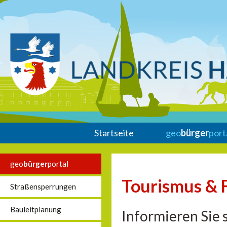
Startseite
geo
bürger
port
geo
bürger
portal
Tourismus & F
Straßensperrungen
Bauleitplanung
Informieren Sie s