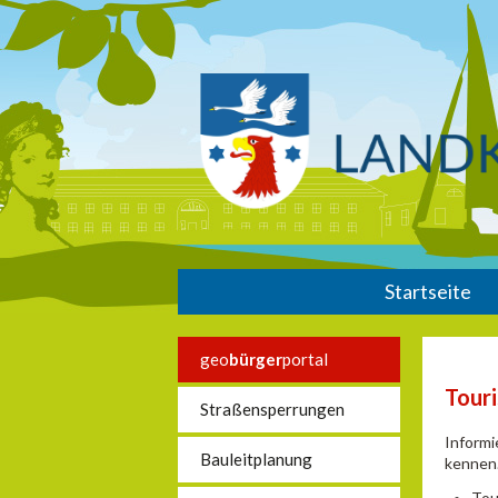
Startseite
geo
bürger
portal
Touri
Straßensperrungen
Informi
Bauleitplanung
kennen.
Tou