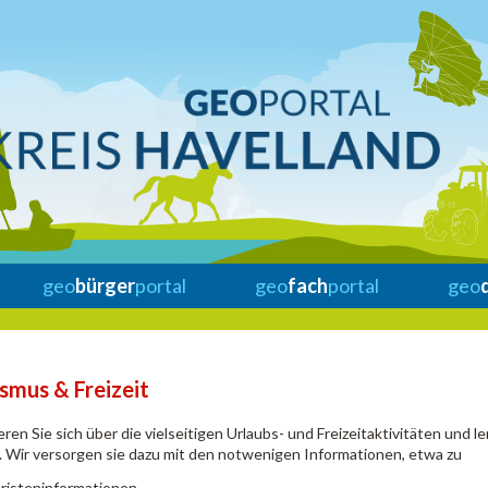
geo
bürger
portal
geo
fach
portal
geo
smus & Freizeit
eren Sie sich über die vielseitigen Urlaubs- und Freizeitaktivitäten und l
 Wir versorgen sie dazu mit den notwenigen Informationen, etwa zu
risteninformationen