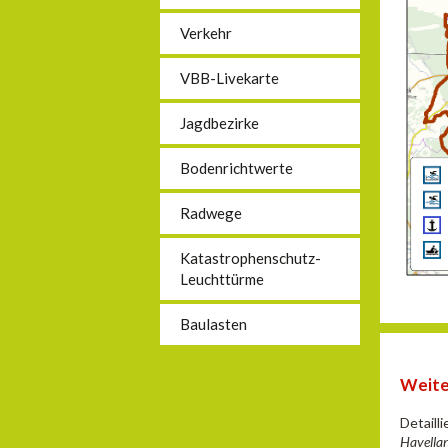
Verkehr
VBB-Livekarte
Jagdbezirke
Bodenrichtwerte
Radwege
Katastrophenschutz-
Leuchttürme
Baulasten
Weite
Detaill
Havellan