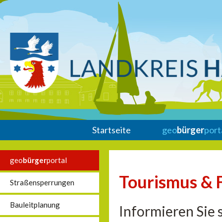
Startseite
geo
bürger
port
geo
bürger
portal
Tourismus & F
Straßensperrungen
Bauleitplanung
Informieren Sie s