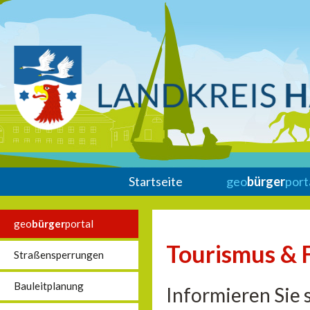
Startseite
geo
bürger
port
geo
bürger
portal
Tourismus & F
Straßensperrungen
Bauleitplanung
Informieren Sie s