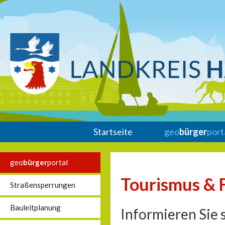
Startseite
geo
bürger
port
geo
bürger
portal
Tourismus & F
Straßensperrungen
Bauleitplanung
Informieren Sie s