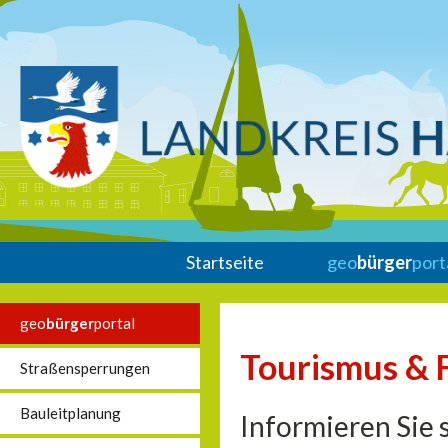
Startseite
geo
bürger
port
geo
bürger
portal
Tourismus & F
Straßensperrungen
Bauleitplanung
Informieren Sie s