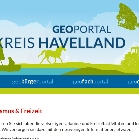
geo
bürger
portal
geo
fach
portal
geo
smus & Freizeit
eren Sie sich über die vielseitigen Urlaubs- und Freizeitaktivitäten und l
 Wir versorgen sie dazu mit den notwenigen Informationen, etwa zu
risteninformationen