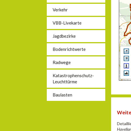
Verkehr
VBB-Livekarte
Jagdbezirke
Bodenrichtwerte
Radwege
Katastrophenschutz-
Leuchttürme
Baulasten
Weite
Detaill
Havellan