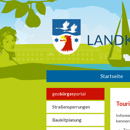
Startseite
geo
bürger
portal
Touri
Straßensperrungen
Informi
Bauleitplanung
kennen.
Tou