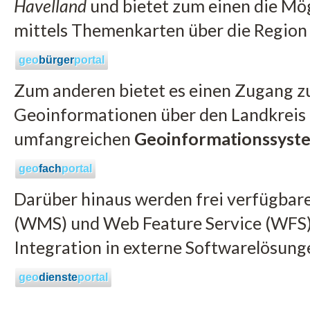
Havelland
und bietet zum einen die Mög
mittels Themenkarten über die Region 
geo
bürger
portal
Zum anderen bietet es einen Zugang zu
Geoinformationen über den Landkreis 
umfangreichen
Geoinformationssyst
geo
fach
portal
Darüber hinaus werden frei verfügbar
(WMS) und Web Feature Service (WFS) 
Integration in externe Softwarelösun
geo
dienste
portal