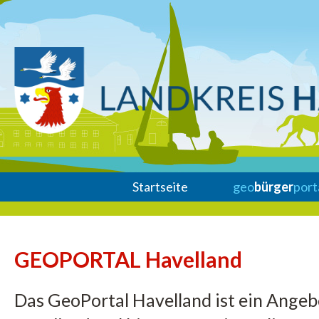
Startseite
geo
bürger
port
GEOPORTAL Havelland
Das GeoPortal Havelland ist ein Ange