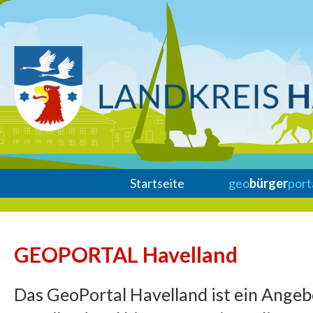
Startseite
geo
bürger
port
GEOPORTAL Havelland
Das GeoPortal Havelland ist ein Ange