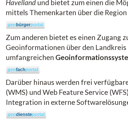
Havelland
und bietet zum einen die Mög
mittels Themenkarten über die Region 
geo
bürger
portal
Zum anderen bietet es einen Zugang zu
Geoinformationen über den Landkreis 
umfangreichen
Geoinformationssyst
geo
fach
portal
Darüber hinaus werden frei verfügbar
(WMS) und Web Feature Service (WFS) 
Integration in externe Softwarelösun
geo
dienste
portal