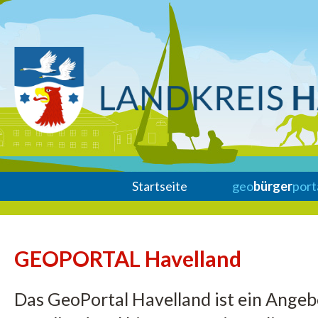
Startseite
geo
bürger
port
GEOPORTAL Havelland
Das GeoPortal Havelland ist ein Ange