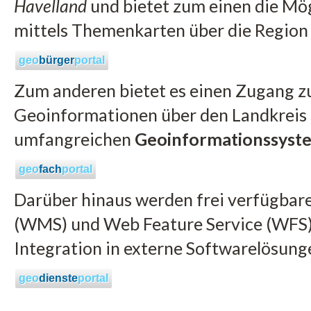
Havelland
und bietet zum einen die Mög
mittels Themenkarten über die Region 
geo
bürger
portal
Zum anderen bietet es einen Zugang zu
Geoinformationen über den Landkreis 
umfangreichen
Geoinformationssyst
geo
fach
portal
Darüber hinaus werden frei verfügbar
(WMS) und Web Feature Service (WFS) 
Integration in externe Softwarelösun
geo
dienste
portal