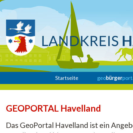
Startseite
geo
bürger
port
GEOPORTAL Havelland
Das GeoPortal Havelland ist ein Ange