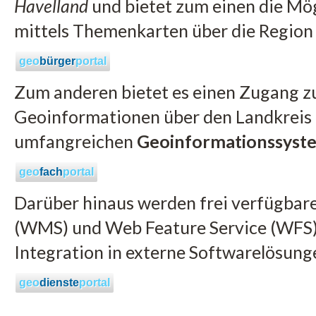
Havelland
und bietet zum einen die Mög
mittels Themenkarten über die Region 
geo
bürger
portal
Zum anderen bietet es einen Zugang zu
Geoinformationen über den Landkreis 
umfangreichen
Geoinformationssyst
geo
fach
portal
Darüber hinaus werden frei verfügbar
(WMS) und Web Feature Service (WFS) 
Integration in externe Softwarelösun
geo
dienste
portal