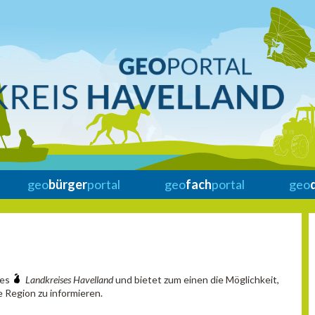
geo
bürger
portal
geo
fach
portal
geo
des
Landkreises Havelland
und bietet zum einen die Möglichkeit,
 Region zu informieren.