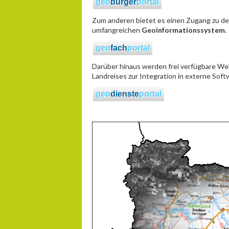
geo
bürger
portal
Zum anderen bietet es einen Zugang zu det
umfangreichen
Geoinformationssystem
.
geo
fach
portal
Darüber hinaus werden frei verfügbare W
Landreises zur Integration in externe So
geo
dienste
portal