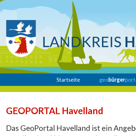
Startseite
geo
bürger
port
GEOPORTAL Havelland
Das GeoPortal Havelland ist ein Ange