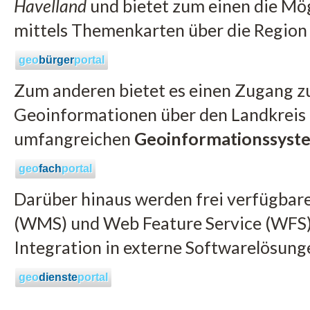
Havelland
und bietet zum einen die Mög
mittels Themenkarten über die Region 
geo
bürger
portal
Zum anderen bietet es einen Zugang zu
Geoinformationen über den Landkreis 
umfangreichen
Geoinformationssyst
geo
fach
portal
Darüber hinaus werden frei verfügbar
(WMS) und Web Feature Service (WFS) 
Integration in externe Softwarelösun
geo
dienste
portal